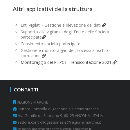
Altri applicativi della struttura
Enti Vigilati - Gestione e rilevazione dei dati
Supporto alla vigilanza degli Enti e delle Società
partecipate
Censimento società partecipate
Gestione e monitoraggio dei processi a rischio
corruzione
Monitoraggio del PTPCT - rendicontazione 2021
CONTATTI
REGIONE MARCHE
Settore Controllo di gestione e sistemi statistici
Via Gentile da Fabriano 9, 60125 ANCONA - ITALIA
settore.controllogestionesis@regione.marche.it
regione.marche.statistica-cge@emarche.it