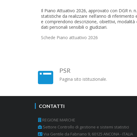
Il Piano Attuativo 2026, approvato con DGR n. n.
statistiche da realizzare nell’anno di riferimento 
e comprendono descrizione, obiettivi, modalità di
dati personali sensibili o giudiziari.
Schede Piano attuativo 2026
PSR
Pagina sito istituzionale.
CONTATTI
REGIONE MARCHE
Settore Controllo di gestione e sistemi statistici
Via Gentile da Fabriano 9, 60125 ANCONA - ITALIA