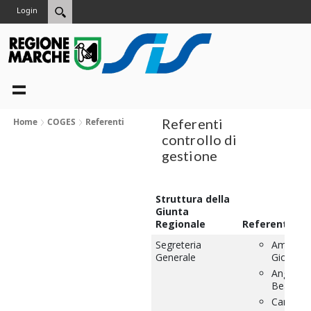
Login
Referenti
Home
COGES
Referenti
controllo di
gestione
Struttura della
Giunta
Regionale
Referente
Segreteria
Amendo
Generale
Giorgia
Angelucc
Beatrice
Cantelli