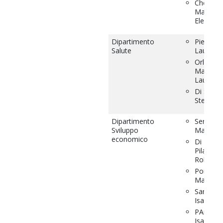
Cherubin
Maria
Elena
Dipartimento
Pietrella
Salute
Laura
Orlandi
Maria
Laura
Di Stefa
Stella
Dipartimento
Serresi
Sviluppo
Manuela
economico
Di Fede
Pilato
Roberto
Poiani
Marta
Santoni
Isabella
PArrucci
Isabella