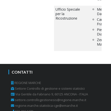
Ufficio Speciale
Mecozzi
per la
Daniela
Ricostruzione
Camacci
Frances
Pierdicc
Diana
Zerani
Marco
CONTATTI
REGIONE MARCHE
Settore Controllo di gestione e sistemi statistici
Via Gentile da Fabriano 9, 60125 ANCONA - ITALIA
settore.controllogestionesis@regione.marche.it
regione.marche.statistica-cge@emarche.it