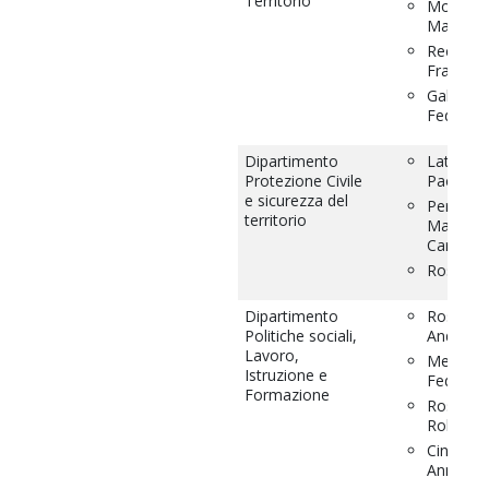
Territorio
Moroni
Matteo
Recanate
Frances
Gabriello
Federica
Dipartimento
Latini
Protezione Civile
Paola
e sicurezza del
Perelli
territorio
Maria
Carla
Rossi Sil
Dipartimento
Rossi
Politiche sociali,
Andrea
Lavoro,
Messi
Istruzione e
Federica
Formazione
Rosi
Roberta
Cingolan
Annalisa