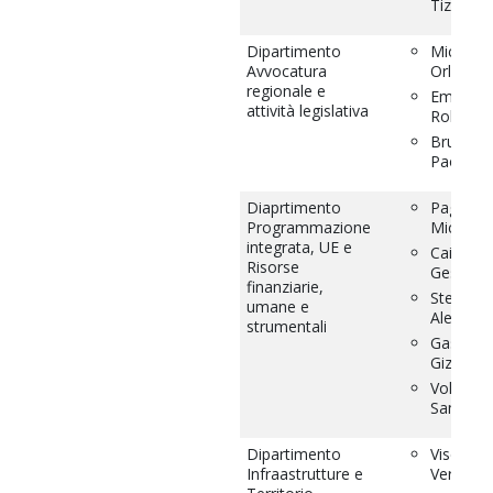
Tiziana
Dipartimento
Micucci
Avvocatura
Orlando
regionale e
Emili
attività legislativa
Roberta
Brunori
Paola
Diaprtimento
Pagnanin
Programmazione
Michela
integrata, UE e
Caimmi
Risorse
Gessica
finanziarie,
Sternini
umane e
Alessand
strumentali
Gasparo
Giziana
Volpi
Samuela
Dipartimento
Viscardi
Infraastrutture e
Veronica