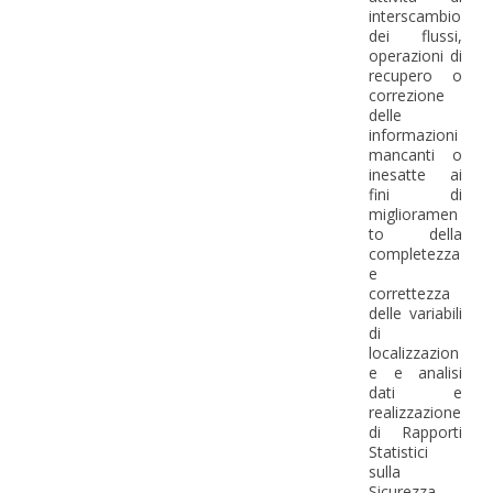
interscambio
dei flussi,
operazioni di
recupero o
correzione
delle
informazioni
mancanti o
inesatte ai
fini di
miglioramen
to della
completezza
e
correttezza
delle variabili
di
localizzazion
e e analisi
dati e
realizzazione
di Rapporti
Statistici
sulla
Sicurezza