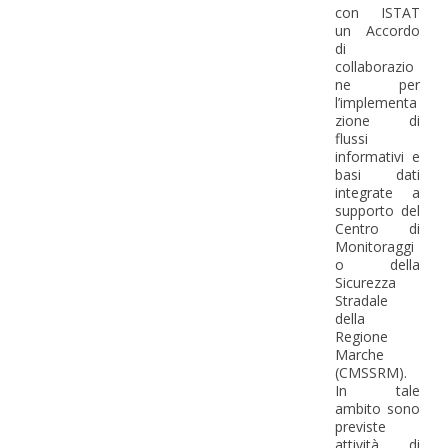
con ISTAT
un Accordo
di
collaborazio
ne per
l’implementa
zione di
flussi
informativi e
basi dati
integrate a
supporto del
Centro di
Monitoraggi
o della
Sicurezza
Stradale
della
Regione
Marche
(CMSSRM).
In tale
ambito sono
previste
attività di