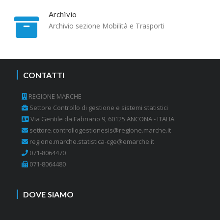
Archivio
Archivio sezione Mobilità e Trasporti
CONTATTI
REGIONE MARCHE
Settore Controllo di gestione e sistemi statistici
Via Gentile da Fabriano 9, 60125 ANCONA - ITALIA
settore.controllogestionesis@regione.marche.it
regione.marche.statistica-cge@emarche.it
071-8064470
071-8064480
DOVE SIAMO