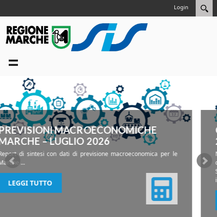
Login
COMMERCIO ESTERO I TRIMESTRE
2025
 le
Nel primo trimestre 2025, si stima una crescita congiuntur
delle esportazioni per tutte le ripartizioni territoriali: +9,8% per
Sud e Isole, +5,4% per il Centro, +2,8% per il Nord-est e +1,4% 
il Nord-ovest.
...
LEGGI TUTTO