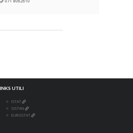
071 8062610
INKS UTILI
ISTAT
SISTAN
EUROSTAT