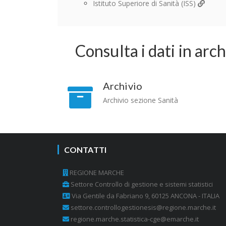
Istituto Superiore di Sanità (ISS)
Consulta i dati in arc
Archivio
Archivio sezione Sanità
CONTATTI
REGIONE MARCHE
Settore Controllo di gestione e sistemi statistici
Via Gentile da Fabriano 9, 60125 ANCONA - ITALIA
settore.controllogestionesis@regione.marche.it
regione.marche.statistica-cge@emarche.it