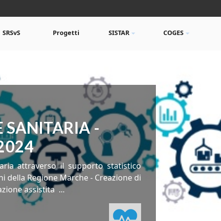
SRSvS
Progetti
SISTAR
COGES
SANITARIA -
2024
ia attraverso il supporto statistico
adini della Regione Marche - Creazione di
azione assistita
...